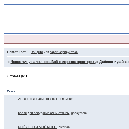
Привет, Гость!
Войдите
или
зарегистрируйтесь
.
»
Через лужу на челноке.Всё о морских просторах.
»
Дайвинг и дайве
Страница:
1
Дайвинг и дайверы
Тема
21 день голодание отзывы
gensystem
Капли для похудения слим отзывы
gensystem
МОЁ ЛЕТО И МОЁ МОРЕ.
diver.ani