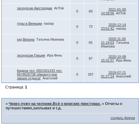
экскурсии Амстердам
ArtTok
2021-01-06
0
69
14:39:56
ArtTok
туры в Венеции
nastay
2020-12-14
0
73
23:51:42
nastay
2020-11-26
гид Верона
Татьяна Иванова
0
65
21:19:03
Татьяна
Иванова
экскурсии Греция
Ира Фень
2020-10-08
0
87
15:31:57
Ира Фень
Кидала тел. 0501501433 тел.
2019-07-21
0679026738 обманул при
0
287
01:27:24
Анатолий
заказе отдыха!
Анатолий
Страница:
1
»
Через лужу на челноке.Всё о морских просторах.
»
Отчеты о
путешествиях,заплывах и т.д.
создать форум