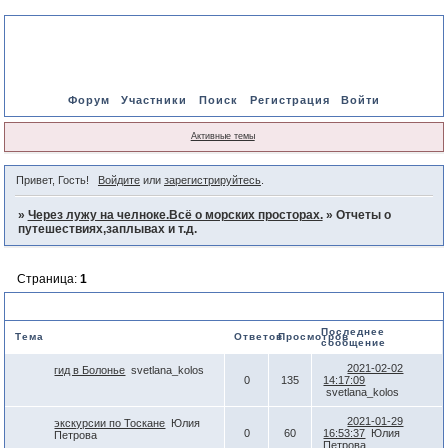
Форум
Участники
Поиск
Регистрация
Войти
Активные темы
Привет, Гость!
Войдите
или
зарегистрируйтесь
.
»
Через лужу на челноке.Всё о морских просторах.
»
Отчеты о
путешествиях,заплывах и т.д.
Страница:
1
Отчеты о путешествиях,заплывах и т.д.
Последнее
Тема
Ответов
Просмотров
сообщение
2021-02-02
гид в Болонье
svetlana_kolos
0
135
14:17:09
svetlana_kolos
2021-01-29
экскурсии по Тоскане
Юлия
0
60
16:53:37
Юлия
Петрова
Петрова